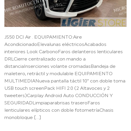
JS50 DCI Air . EQUIPAMIENTO:Aire
AcondicionadoElevalunas eléctricosAcabados
interiores Look CarbonoFaros delanteros lenticulares
DRLCierre centralizado con mando a
distanciaInserciones volante cromadasBandeja de
maletero, retráctil y modulable EQUIPAMIENTO
MULTIMEDIANueva pantalla táctil 10’’ con doble toma
USB touch screenPack HIFI 2.0 (2 Altavoces y 2
tweeters)Carplay Android Auto CONDUCCIÓN Y
SEGURIDADLimpiaparabrisas traseroFaros
lenticulares elípticos con doble fotometríaChasis
monobloque […]