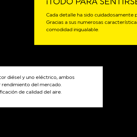
¡TODO PARA SENTIRSE
Cada detalle ha sido cuidadosamente p
Gracias a sus numerosas característica
comodidad inigualable.
tor diésel y uno eléctrico, ambos
r rendimiento del mercado.
icación de calidad del aire.