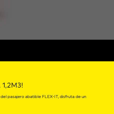
1,2M3!
 del pasajero abatible FLEX-IT, disfruta de un