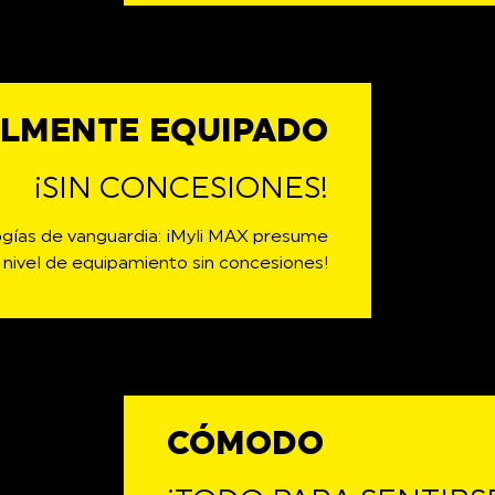
LMENTE EQUIPADO
¡SIN CONCESIONES!
logías de vanguardia: ¡Myli MAX presume
 nivel de equipamiento sin concesiones!
CÓMODO