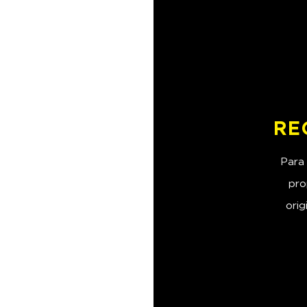
RE
Para 
pro
orig