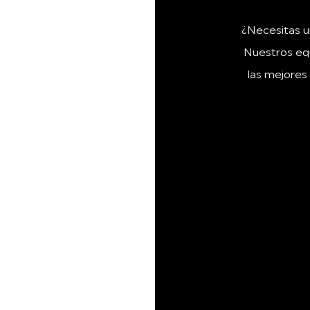
¿Necesitas u
Nuestros equ
las mejores